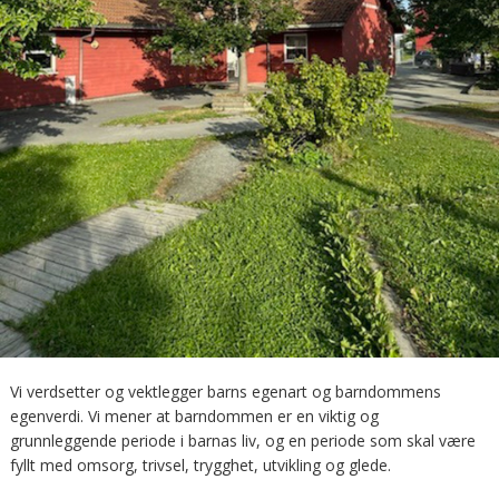
Vi verdsetter og vektlegger barns egenart og barndommens
egenverdi. Vi mener at barndommen er en viktig og
grunnleggende periode i barnas liv, og en periode som skal være
fyllt med omsorg, trivsel, trygghet, utvikling og glede.