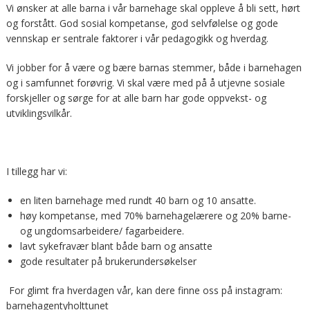
Vi ønsker at alle barna i vår barnehage skal oppleve å bli sett, hørt
og forstått. God sosial kompetanse, god selvfølelse og gode
vennskap er sentrale faktorer i vår pedagogikk og hverdag.
Vi jobber for å være og bære barnas stemmer, både i barnehagen
og i samfunnet forøvrig. Vi skal være med på å utjevne sosiale
forskjeller og sørge for at alle barn har gode oppvekst- og
utviklingsvilkår.
I tillegg har vi:
en liten barnehage med rundt 40 barn og 10 ansatte.
høy kompetanse, med 70% barnehagelærere og 20% barne-
og ungdomsarbeidere/ fagarbeidere.
lavt sykefravær blant både barn og ansatte
gode resultater på brukerundersøkelser
For glimt fra hverdagen vår, kan dere finne oss på instagram:
barnehagentyholttunet